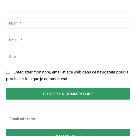
Commenter
:
No
:*
Ema
:*
Sit
:
Enregistrer mon nom, email et site web dans ce navigateur pour la
prochaine fois que je commenterai.